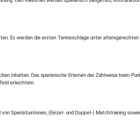
klung. Den Kleinsten werden spielerisch Ballgefühl, Koordination
ten. Es werden die ersten Tennisschläge unter altersgerechten 
schen Inhalten. Das spielerische Erlernen der Zählweise beim P
eld erleichtern.
d von Spielsituationen, (Einzel- und Doppel-) Matchtraining sow