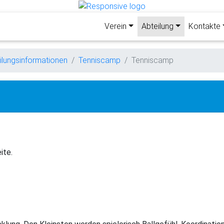
Verein
Abteilung
Kontakte
ilungsinformationen
Tenniscamp
Tenniscamp
ite.