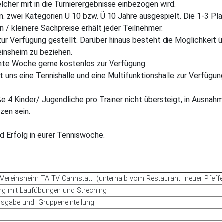
lcher mit in die Turnierergebnisse einbezogen wird.
min. zwei Kategorien U 10 bzw. Ü 10 Jahre ausgespielt. Die 1-3 Pl
 / kleinere Sachpreise erhält jeder Teilnehmer.
ur Verfügung gestellt. Darüber hinaus besteht die Möglichkeit 
einsheim zu beziehen.
amte Woche gerne kostenlos zur Verfügung.
t uns eine Tennishalle und eine Multifunktionshalle zur Verfüg
e 4 Kinder/ Jugendliche pro Trainer nicht übersteigt, in Ausnahm
zen sein.
d Erfolg in eurer Tenniswoche.
Vereinsheim TA TV Cannstatt (unterhalb vom Restaurant "neuer Pfeffe
ng mit Laufübungen und Streching
usgabe und Gruppeneinteilung