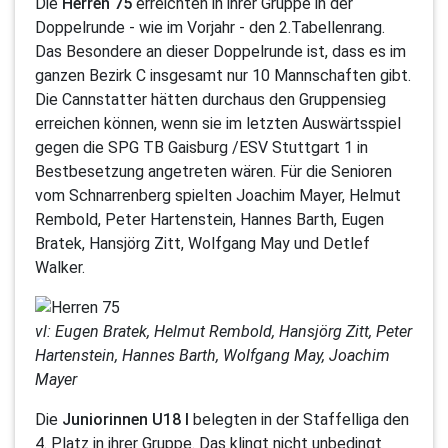
Die
Herren 75
erreichten in ihrer Gruppe in der
Doppelrunde - wie im Vorjahr - den 2.Tabellenrang.
Das Besondere an dieser Doppelrunde ist, dass es im
ganzen Bezirk C insgesamt nur 10 Mannschaften gibt.
Die Cannstatter hätten durchaus den Gruppensieg
erreichen können, wenn sie im letzten Auswärtsspiel
gegen die SPG TB Gaisburg /ESV Stuttgart 1 in
Bestbesetzung angetreten wären. Für die Senioren
vom Schnarrenberg spielten Joachim Mayer, Helmut
Rembold, Peter Hartenstein, Hannes Barth, Eugen
Bratek, Hansjörg Zitt, Wolfgang May und Detlef
Walker.
vl: Eugen Bratek, Helmut Rembold, Hansjörg Zitt, Peter
Hartenstein, Hannes Barth, Wolfgang May, Joachim
Mayer
Die
Juniorinnen U18 I
belegten in der Staffelliga den
4. Platz in ihrer Gruppe. Das klingt nicht unbedingt