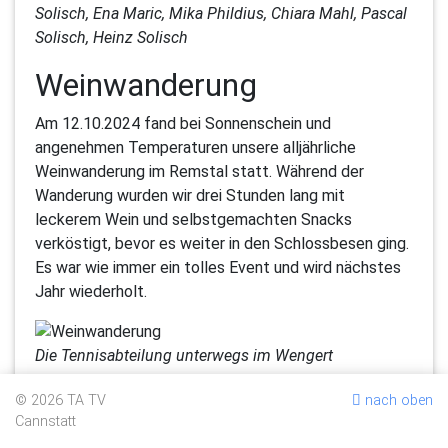
Solisch, Ena Maric, Mika Phildius, Chiara Mahl, Pascal
Solisch, Heinz Solisch
Weinwanderung
Am 12.10.2024 fand bei Sonnenschein und
angenehmen Temperaturen unsere alljährliche
Weinwanderung im Remstal statt. Während der
Wanderung wurden wir drei Stunden lang mit
leckerem Wein und selbstgemachten Snacks
verköstigt, bevor es weiter in den Schlossbesen ging.
Es war wie immer ein tolles Event und wird nächstes
Jahr wiederholt.
Die Tennisabteilung unterwegs im Wengert
Lore-Greter-Pokal
© 2026 TA TV
nach oben
Cannstatt
Wie jedes Jahr zeichnen wir talentierte Jugendliche