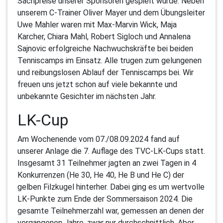
Sachpreise unserer Sponsoren gespielt wurde. Neben
unserem C-Trainer Oliver Mayer und dem Übungsleiter
Uwe Mahler waren mit Max-Marvin Wick, Maja
Karcher, Chiara Mahl, Robert Sigloch und Annalena
Sajnovic erfolgreiche Nachwuchskräfte bei beiden
Tenniscamps im Einsatz. Alle trugen zum gelungenen
und reibungslosen Ablauf der Tenniscamps bei. Wir
freuen uns jetzt schon auf viele bekannte und
unbekannte Gesichter im nächsten Jahr.
LK-Cup
Am Wochenende vom 07./08.09.2024 fand auf
unserer Anlage die 7. Auflage des TVC-LK-Cups statt.
Insgesamt 31 Teilnehmer jagten an zwei Tagen in 4
Konkurrenzen (He 30, He 40, He B und He C) der
gelben Filzkugel hinterher. Dabei ging es um wertvolle
LK-Punkte zum Ende der Sommersaison 2024. Die
gesamte Teilnehmerzahl war, gemessen an denen der
vergangenen Jahre, zwar nur durchschnittlich. Aber