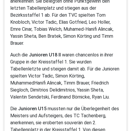
anerkennen. Sie belegten ohne Punktgewinn den
letzten Tabellenplatz und stiegen aus der
Bezirksstaffel 1 ab. Für den TVC spielten Tom
Knobloch, Victor Tadic, Elias Gotfried, Leo Holler,
Emre Cinar, Tobias Welch, Muhamed-Hanifi Alincak,
Yassin Sheta, Ben Bratek, Simon Körting und Timm
Brauer.
Auch die
Junioren U18 II
waren chancenlos in ihrer
Gruppe in der Kreisstaffel 1. Sie wurden
Tabellenletzte und steigen damit ab. Für die Junioren
spielten Victor Tadic, Simon Körting,
MuhammedHanifi Alincak, Timm Brauer, Friedrich
Siegloch, Dimitrios Delidimitrios, Yassin Sheta,
Valentin Sendetski, Ferdinand Börnicke, Ryan Liu.
Die
Junioren U15
mussten nur die Überlegenheit des
Meisters und Aufsteigers, des TC Tachenberg,
anerkennen, sie eroberten souverän den 2.
Tabellenplatz in der Kreisstaffel 1. Von diesen