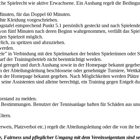
che Spielrecht wie aktive Erwachsene. Ein Aushang regelt die Bedingung
 Minuten, für das Doppel 60 Minuten.
hte Kleidung vorgeschrieben.
gstafel entsprechend Punkt 5.1 persönlich gesteckt und nach Spielende
b von fünf Minuten nach deren Beginn wahrgenommen, verfällt das Spiel
ten Spielzeit möglich.
erlich, zu spritzen und abzuziehen.
werden.
le” in Verbindung mit den Spielmarken der beiden Spielerinnen oder Sp
arf der Trainingsbetrieb nicht beeinträchtigt werden.
nal geregelt und durch Aushang sowie in der Homepage bekannt gegebe
der Abteilungsleitung beschlossene oder genehmigte Turniere, Wettk
in der Homepage bekannt gegeben. Nach Möglichkeiten werden Plätze fü
d seine Assistenten sind alleine berechtigt, ein Training gegen Entgel
orstand zu melden.
n Bestimmungen. Benutzer der Tennisanlage haften für Schäden aus u
ltern.
eis, Platzverbot etc.) regelt die Abteilungsleitung oder die von ihr be
 Fairness und pfleglicher Umgang mit dem Vereinseigentum sind sel