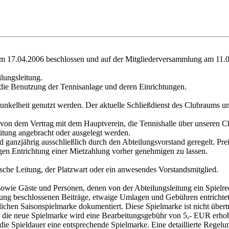
 17.04.2006 beschlossen und auf der Mitgliederversammlung am 11.0
ilungsleitung.
 die Benutzung der Tennisanlage und deren Einrichtungen.
 Dunkelheit genutzt werden. Der aktuelle Schließdienst des Clubraum
g von dem Vertrag mit dem Hauptverein, die Tennishalle über unseren 
itung angebracht oder ausgelegt werden.
ganzjährig ausschließlich durch den Abteilungsvorstand geregelt. Pr
en Entrichtung einer Mietzahlung vorher genehmigen zu lassen.
ische Leitung, der Platzwart oder ein anwesendes Vorstandsmitglied.
e sowie Gäste und Personen, denen von der Abteilungsleitung ein Spielre
lung beschlossenen Beiträge, etwaige Umlagen und Gebühren entrichtet
ichen Saisonspielmarke dokumentiert. Diese Spielmarke ist nicht übert
r die neue Spielmarke wird eine Bearbeitungsgebühr von 5,- EUR erho
die Spieldauer eine entsprechende Spielmarke. Eine detaillierte Rege