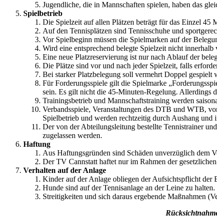
Jugendliche, die in Mannschaften spielen, haben das glei
Spielbetrieb
Die Spielzeit auf allen Plätzen beträgt für das Einzel 45
Auf den Tennisplätzen sind Tennisschuhe und sportgerec
Vor Spielbeginn müssen die Spielmarken auf der Belegun
Wird eine entsprechend belegte Spielzeit nicht innerhal
Eine neue Platzreservierung ist nur nach Ablauf der beleg
Die Plätze sind vor und nach jeder Spielzeit, falls erford
Bei starker Platzbelegung soll vermehrt Doppel gespielt 
Für Forderungsspiele gilt die Spielmarke „Forderungsspie
sein. Es gilt nicht die 45-Minuten-Regelung. Allerdings d
Trainingsbetrieb und Mannschaftstraining werden saiso
Verbandsspiele, Veranstaltungen des DTB und WTB, von 
Spielbetrieb und werden rechtzeitig durch Aushang und 
Der von der Abteilungsleitung bestellte Tennistrainer un
zugelassen werden.
Haftung
Aus Haftungsgründen sind Schäden unverzüglich dem V
Der TV Cannstatt haftet nur im Rahmen der gesetzliche
Verhalten auf der Anlage
Kinder auf der Anlage obliegen der Aufsichtspflicht der E
Hunde sind auf der Tennisanlage an der Leine zu halten.
Streitigkeiten und sich daraus ergebende Maßnahmen (Verw
Rücksichtnahme,