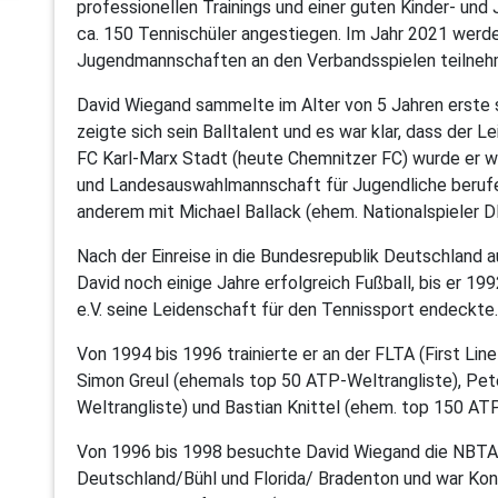
professionellen Trainings und einer guten Kinder- und
ca. 150 Tennischüler angestiegen. Im Jahr 2021 wer
Jugendmannschaften an den Verbandsspielen teilneh
David Wiegand sammelte im Alter von 5 Jahren erste s
zeigte sich sein Balltalent und es war klar, dass der L
FC Karl-Marx Stadt (heute Chemnitzer FC) wurde er we
und Landesauswahlmannschaft für Jugendliche berufen.
anderem mit Michael Ballack (ehem. Nationalspieler D
Nach der Einreise in die Bundesrepublik Deutschland 
David noch einige Jahre erfolgreich Fußball, bis er 1
e.V. seine Leidenschaft für den Tennissport endeckte.
Von 1994 bis 1996 trainierte er an der FLTA (First Li
Simon Greul (ehemals top 50 ATP-Weltrangliste), Pe
Weltrangliste) und Bastian Knittel (ehem. top 150 AT
Von 1996 bis 1998 besuchte David Wiegand die NBTA (
Deutschland/Bühl und Florida/ Bradenton und war Kon