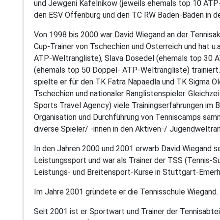
und Jewgeni Kafelnikow (jeweils ehemals top 10 ATP-We
den ESV Offenburg und den TC RW Baden-Baden in der
Von 1998 bis 2000 war David Wiegand an der Tennisa
Cup-Trainer von Tschechien und Österreich und hat u
ATP-Weltrangliste), Slava Dosedel (ehemals top 30 
(ehemals top 50 Doppel- ATP-Weltrangliste) trainiert
spielte er für den TK Fatra Napaedla und TK Sigma Olo
Tschechien und nationaler Ranglistenspieler. Gleichzei
Sports Travel Agency) viele Trainingserfahrungen im B
Organisation und Durchführung von Tenniscamps samm
diverse Spieler/ -innen in den Aktiven-/ Jugendweltran
In den Jahren 2000 und 2001 erwarb David Wiegand s
Leistungssport und war als Trainer der TSS (Tennis-
Leistungs- und Breitensport-Kurse in Stuttgart-Emer
Im Jahre 2001 gründete er die Tennisschule Wiegand.
Seit 2001 ist er Sportwart und Trainer der Tennisabte