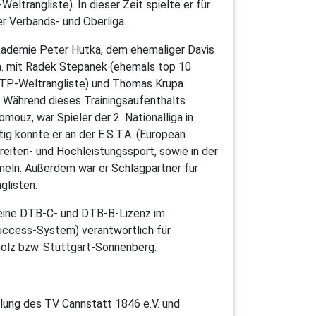
ltrangliste). In dieser Zeit spielte er für
 Verbands- und Oberliga.
kademie Peter Hutka, dem ehemaliger Davis
.a. mit Radek Stepanek (ehemals top 10
ATP-Weltrangliste) und Thomas Krupa
. Während dieses Trainingsaufenthalts
mouz, war Spieler der 2. Nationalliga in
tig konnte er an der E.S.T.A. (European
reiten- und Hochleistungssport, sowie in der
eln. Außerdem war er Schlagpartner für
glisten.
eine DTB-C- und DTB-B-Lizenz im
Success-System) verantwortlich für
holz bzw. Stuttgart-Sonnenberg.
ilung des TV Cannstatt 1846 e.V. und