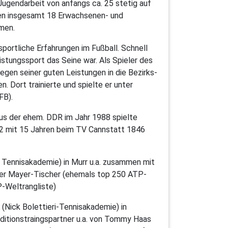
 Jugendarbeit von anfangs ca. 25 stetig auf
den insgesamt 18 Erwachsenen- und
men.
portliche Erfahrungen im Fußball. Schnell
eistungssport das Seine war. Als Spieler des
gen seiner guten Leistungen in die Bezirks-
 Dort trainierte und spielte er unter
FB).
aus der ehem. DDR im Jahr 1988 spielte
992 mit 15 Jahren beim TV Cannstatt 1846
ne Tennisakademie) in Murr u.a. zusammen mit
ter Mayer-Tischer (ehemals top 250 ATP-
P-Weltrangliste)
Nick Bolettieri-Tennisakademie) in
ditionstraingspartner u.a. von Tommy Haas