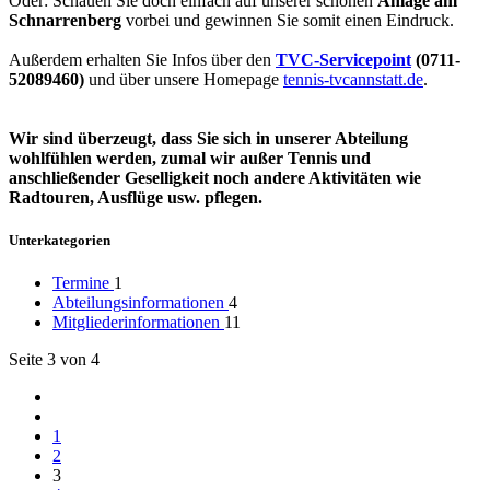
Oder: Schauen Sie doch einfach auf unserer schönen
Anlage am
Schnarrenberg
vorbei und gewinnen Sie somit einen Eindruck.
Außerdem erhalten Sie Infos über den
TVC-Servicepoint
(0711-
52089460)
und über unsere Homepage
tennis-tvcannstatt.de
.
Wir sind überzeugt, dass Sie sich in unserer Abteilung
wohlfühlen werden, zumal wir außer Tennis und
anschließender Geselligkeit noch andere Aktivitäten wie
Radtouren, Ausflüge usw. pflegen.
Unterkategorien
Termine
1
Abteilungsinformationen
4
Mitgliederinformationen
11
Seite 3 von 4
1
2
3