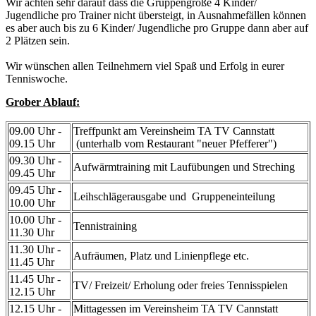
Wir achten sehr darauf dass die Gruppengröße 4 Kinder/
Jugendliche pro Trainer nicht übersteigt, in Ausnahmefällen können
es aber auch bis zu 6 Kinder/ Jugendliche pro Gruppe dann aber auf
2 Plätzen sein.
Wir wünschen allen Teilnehmern viel Spaß und Erfolg in eurer
Tenniswoche.
Grober Ablauf:
09.00 Uhr -
Treffpunkt am Vereinsheim TA TV Cannstatt
09.15 Uhr
(unterhalb vom Restaurant "neuer Pfefferer")
09.30 Uhr -
Aufwärmtraining mit Laufübungen und Streching
09.45 Uhr
09.45 Uhr -
Leihschlägerausgabe und Gruppeneinteilung
10.00 Uhr
10.00 Uhr -
Tennistraining
11.30 Uhr
11.30 Uhr -
Aufräumen, Platz und Linienpflege etc.
11.45 Uhr
11.45 Uhr -
TV/ Freizeit/ Erholung oder freies Tennisspielen
12.15 Uhr
12.15 Uhr -
Mittagessen im Vereinsheim TA TV Cannstatt