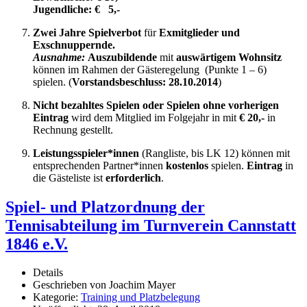
Jugendliche:
€ 5,-
Zwei Jahre
Spielverbot
für
Exmitglieder und
Exschnuppernde.
Ausnahme:
Auszubildende
mit
auswärtigem
Wohnsitz
können im Rahmen der Gästeregelung (Punkte 1 – 6)
spielen.
(
Vorstandsbeschluss: 28.10.2014
)
Nicht bezahltes Spielen
oder Spielen ohne vorherigen
Eintrag
wird dem Mitglied im Folgejahr in mit
€ 20,-
in
Rechnung
gestellt.
Leistungsspieler*innen
(Rangliste, bis LK 12) können mit
entsprechenden Partner*innen
kostenlos
spielen.
Eintrag
in
die Gästeliste ist
erforderlich
.
Spiel- und Platzordnung der
Tennisabteilung im Turnverein Cannstatt
1846 e.V.
Details
Geschrieben von
Joachim Mayer
Kategorie:
Training und Platzbelegung