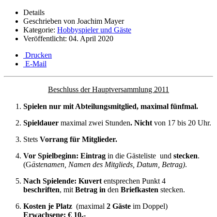
Details
Geschrieben von
Joachim Mayer
Kategorie:
Hobbyspieler und Gäste
Veröffentlicht: 04. April 2020
Drucken
E-Mail
Beschluss der Hauptversammlung 2011
Spielen nur
mit Abteilungsmitglied
, maximal
fünfmal
.
Spieldauer
maximal
zwei Stunden
.
Nicht
von 17 bis 20 Uhr.
Stets
Vorrang für Mitglieder.
Vor Spielbeginn: Eintrag
in die
Gästeliste und
stecken
.
(G
ästenamen, Namen des Mitglieds, Datum, Betrag)
.
Nach Spielende: Kuvert
entsprechen Punkt 4
beschriften
,
mit
Betrag in
den
Briefkasten
stecken.
Kosten je Platz
(maximal
2 Gäste
im Doppel)
Erwachsene:
€ 10,-