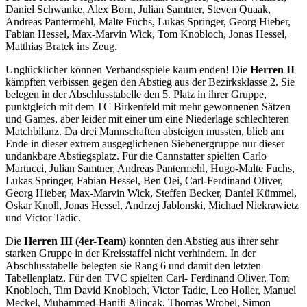
Daniel Schwanke, Alex Born, Julian Samtner, Steven Quaak,
Andreas Pantermehl, Malte Fuchs, Lukas Springer, Georg Hieber,
Fabian Hessel, Max-Marvin Wick, Tom Knobloch, Jonas Hessel,
Matthias Bratek ins Zeug.
Unglücklicher können Verbandsspiele kaum enden! Die
Herren II
kämpften verbissen gegen den Abstieg aus der Bezirksklasse 2. Sie
belegen in der Abschlusstabelle den 5. Platz in ihrer Gruppe,
punktgleich mit dem TC Birkenfeld mit mehr gewonnenen Sätzen
und Games, aber leider mit einer um eine Niederlage schlechteren
Matchbilanz. Da drei Mannschaften absteigen mussten, blieb am
Ende in dieser extrem ausgeglichenen Siebenergruppe nur dieser
undankbare Abstiegsplatz. Für die Cannstatter spielten Carlo
Martucci, Julian Samtner, Andreas Pantermehl, Hugo-Malte Fuchs,
Lukas Springer, Fabian Hessel, Ben Oei, Carl-Ferdinand Oliver,
Georg Hieber, Max-Marvin Wick, Steffen Becker, Daniel Kümmel,
Oskar Knoll, Jonas Hessel, Andrzej Jablonski, Michael Niekrawietz
und Victor Tadic.
Die
Herren III (4er-Team)
konnten den Abstieg aus ihrer sehr
starken Gruppe in der Kreisstaffel nicht verhindern. In der
Abschlusstabelle belegten sie Rang 6 und damit den letzten
Tabellenplatz. Für den TVC spielten Carl- Ferdinand Oliver, Tom
Knobloch, Tim David Knobloch, Victor Tadic, Leo Holler, Manuel
Meckel, Muhammed-Hanifi Alincak, Thomas Wrobel, Simon