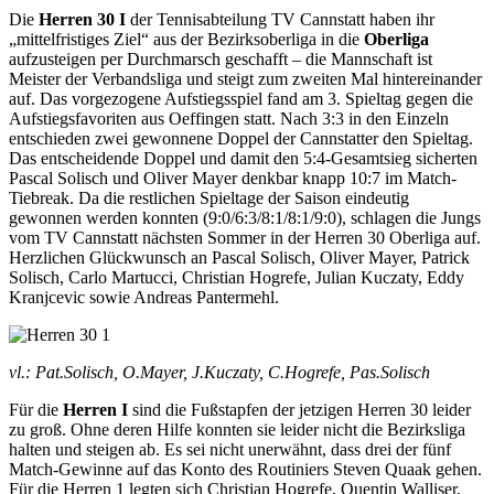
Die
Herren 30 I
der Tennisabteilung TV Cannstatt haben ihr
„mittelfristiges Ziel“ aus der Bezirksoberliga in die
Oberliga
aufzusteigen per Durchmarsch geschafft – die Mannschaft ist
Meister der Verbandsliga und steigt zum zweiten Mal hintereinander
auf. Das vorgezogene Aufstiegsspiel fand am 3. Spieltag gegen die
Aufstiegsfavoriten aus Oeffingen statt. Nach 3:3 in den Einzeln
entschieden zwei gewonnene Doppel der Cannstatter den Spieltag.
Das entscheidende Doppel und damit den 5:4-Gesamtsieg sicherten
Pascal Solisch und Oliver Mayer denkbar knapp 10:7 im Match-
Tiebreak. Da die restlichen Spieltage der Saison eindeutig
gewonnen werden konnten (9:0/6:3/8:1/8:1/9:0), schlagen die Jungs
vom TV Cannstatt nächsten Sommer in der Herren 30 Oberliga auf.
Herzlichen Glückwunsch an Pascal Solisch, Oliver Mayer, Patrick
Solisch, Carlo Martucci, Christian Hogrefe, Julian Kuczaty, Eddy
Kranjcevic sowie Andreas Pantermehl.
vl.: Pat.Solisch, O.Mayer, J.Kuczaty, C.Hogrefe, Pas.Solisch
Für die
Herren I
sind die Fußstapfen der jetzigen Herren 30 leider
zu groß. Ohne deren Hilfe konnten sie leider nicht die Bezirksliga
halten und steigen ab. Es sei nicht unerwähnt, dass drei der fünf
Match-Gewinne auf das Konto des Routiniers Steven Quaak gehen.
Für die Herren 1 legten sich Christian Hogrefe, Quentin Walliser,