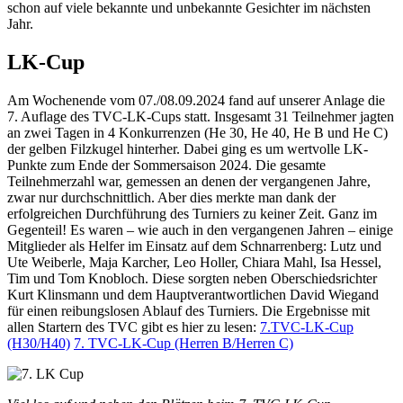
schon auf viele bekannte und unbekannte Gesichter im nächsten
Jahr.
LK-Cup
Am Wochenende vom 07./08.09.2024 fand auf unserer Anlage die
7. Auflage des TVC-LK-Cups statt. Insgesamt 31 Teilnehmer jagten
an zwei Tagen in 4 Konkurrenzen (He 30, He 40, He B und He C)
der gelben Filzkugel hinterher. Dabei ging es um wertvolle LK-
Punkte zum Ende der Sommersaison 2024. Die gesamte
Teilnehmerzahl war, gemessen an denen der vergangenen Jahre,
zwar nur durchschnittlich. Aber dies merkte man dank der
erfolgreichen Durchführung des Turniers zu keiner Zeit. Ganz im
Gegenteil! Es waren – wie auch in den vergangenen Jahren – einige
Mitglieder als Helfer im Einsatz auf dem Schnarrenberg: Lutz und
Ute Weiberle, Maja Karcher, Leo Holler, Chiara Mahl, Isa Hessel,
Tim und Tom Knobloch. Diese sorgten neben Oberschiedsrichter
Kurt Klinsmann und dem Hauptverantwortlichen David Wiegand
für einen reibungslosen Ablauf des Turniers. Die Ergebnisse mit
allen Startern des TVC gibt es hier zu lesen:
7.TVC-LK-Cup
(H30/H40)
7. TVC-LK-Cup (Herren B/Herren C)