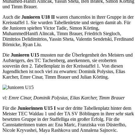
Muhamed-Hanifi Alincak, Yassin Sheta, Ben Bratek, Simon Körting
und Timm Brauer.
Auch die
Junioren U18 II
waren chancenlos in ihrer Gruppe in der
Kreisstaffel 1. Sie wurden Tabellenletzte und steigen damit ab. Für
die Junioren spielten Victor Tadic, Simon Körting,
MuhammedHanifi Alincak, Timm Brauer, Friedrich Siegloch,
Dimitrios Delidimitrios, Yassin Sheta, Valentin Sendetski, Ferdinand
Börnicke, Ryan Liu.
Die
Junioren U15
mussten nur die Überlegenheit des Meisters und
Aufsteigers, des TC Tachenberg, anerkennen, sie eroberten
souverän den 2. Tabellenplatz in der Kreisstaffel 1. Von diesen
Jugendlichen ist noch viel zu erwarten: Dominik Polysius, Elias
Karcher, Emre Cinar, Timm Brauer und Julian Körting.
vl: Emre Cinar, Dominik Polysius, Elias Karcher, Timm Brauer
Für die
Juniorinnen U15 I
war der dritte Tabellenplatz hinter dem
Meister TEC Waldau 1 und der TA SV Böblingen in ihrer sehr stark
besetzten Gruppe in der Staffelliga ein großer Erfolg. Für die
Cannstatterinnen traten an: Ena Maric, Franziska von Düsterlho,
Nicole Kryvashei, Maya Rashkova und Annalena Sajnovic.