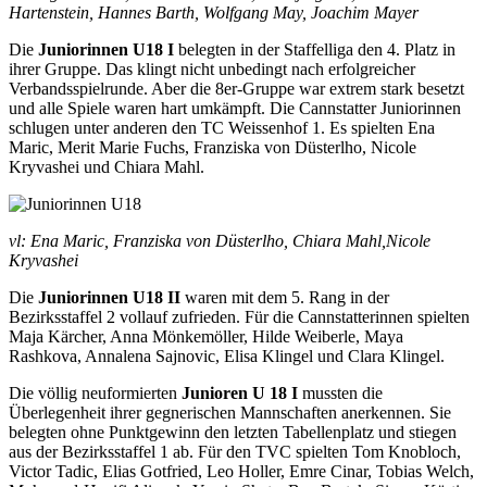
Hartenstein, Hannes Barth, Wolfgang May, Joachim Mayer
Die
Juniorinnen U18 I
belegten in der Staffelliga den 4. Platz in
ihrer Gruppe. Das klingt nicht unbedingt nach erfolgreicher
Verbandsspielrunde. Aber die 8er-Gruppe war extrem stark besetzt
und alle Spiele waren hart umkämpft. Die Cannstatter Juniorinnen
schlugen unter anderen den TC Weissenhof 1. Es spielten Ena
Maric, Merit Marie Fuchs, Franziska von Düsterlho, Nicole
Kryvashei und Chiara Mahl.
vl: Ena Maric, Franziska von Düsterlho, Chiara Mahl,Nicole
Kryvashei
Die
Juniorinnen U18 II
waren mit dem 5. Rang in der
Bezirksstaffel 2 vollauf zufrieden. Für die Cannstatterinnen spielten
Maja Kärcher, Anna Mönkemöller, Hilde Weiberle, Maya
Rashkova, Annalena Sajnovic, Elisa Klingel und Clara Klingel.
Die völlig neuformierten
Junioren U 18 I
mussten die
Überlegenheit ihrer gegnerischen Mannschaften anerkennen. Sie
belegten ohne Punktgewinn den letzten Tabellenplatz und stiegen
aus der Bezirksstaffel 1 ab. Für den TVC spielten Tom Knobloch,
Victor Tadic, Elias Gotfried, Leo Holler, Emre Cinar, Tobias Welch,