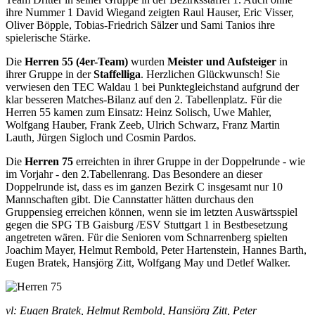
ihre Nummer 1 David Wiegand zeigten Raul Hauser, Eric Visser,
Oliver Böpple, Tobias-Friedrich Sälzer und Sami Tanios ihre
spielerische Stärke.
Die
Herren 55 (4er-Team)
wurden
Meister und Aufsteiger
in
ihrer Gruppe in der
Staffelliga
. Herzlichen Glückwunsch! Sie
verwiesen den TEC Waldau 1 bei Punktegleichstand aufgrund der
klar besseren Matches-Bilanz auf den 2. Tabellenplatz. Für die
Herren 55 kamen zum Einsatz: Heinz Solisch, Uwe Mahler,
Wolfgang Hauber, Frank Zeeb, Ulrich Schwarz, Franz Martin
Lauth, Jürgen Sigloch und Cosmin Pardos.
Die
Herren 75
erreichten in ihrer Gruppe in der Doppelrunde - wie
im Vorjahr - den 2.Tabellenrang. Das Besondere an dieser
Doppelrunde ist, dass es im ganzen Bezirk C insgesamt nur 10
Mannschaften gibt. Die Cannstatter hätten durchaus den
Gruppensieg erreichen können, wenn sie im letzten Auswärtsspiel
gegen die SPG TB Gaisburg /ESV Stuttgart 1 in Bestbesetzung
angetreten wären. Für die Senioren vom Schnarrenberg spielten
Joachim Mayer, Helmut Rembold, Peter Hartenstein, Hannes Barth,
Eugen Bratek, Hansjörg Zitt, Wolfgang May und Detlef Walker.
vl: Eugen Bratek, Helmut Rembold, Hansjörg Zitt, Peter