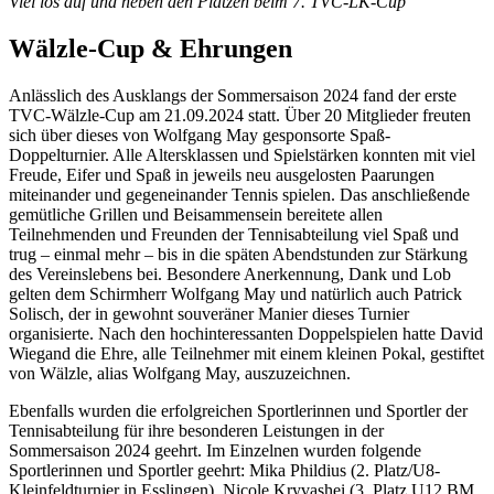
Viel los auf und neben den Plätzen beim 7. TVC-LK-Cup
Wälzle-Cup & Ehrungen
Anlässlich des Ausklangs der Sommersaison 2024 fand der erste
TVC-Wälzle-Cup am 21.09.2024 statt. Über 20 Mitglieder freuten
sich über dieses von Wolfgang May gesponsorte Spaß-
Doppelturnier. Alle Altersklassen und Spielstärken konnten mit viel
Freude, Eifer und Spaß in jeweils neu ausgelosten Paarungen
miteinander und gegeneinander Tennis spielen. Das anschließende
gemütliche Grillen und Beisammensein bereitete allen
Teilnehmenden und Freunden der Tennisabteilung viel Spaß und
trug – einmal mehr – bis in die späten Abendstunden zur Stärkung
des Vereinslebens bei. Besondere Anerkennung, Dank und Lob
gelten dem Schirmherr Wolfgang May und natürlich auch Patrick
Solisch, der in gewohnt souveräner Manier dieses Turnier
organisierte. Nach den hochinteressanten Doppelspielen hatte David
Wiegand die Ehre, alle Teilnehmer mit einem kleinen Pokal, gestiftet
von Wälzle, alias Wolfgang May, auszuzeichnen.
Ebenfalls wurden die erfolgreichen Sportlerinnen und Sportler der
Tennisabteilung für ihre besonderen Leistungen in der
Sommersaison 2024 geehrt. Im Einzelnen wurden folgende
Sportlerinnen und Sportler geehrt: Mika Phildius (2. Platz/U8-
Kleinfeldturnier in Esslingen), Nicole Kryvashei (3. Platz U12 BM