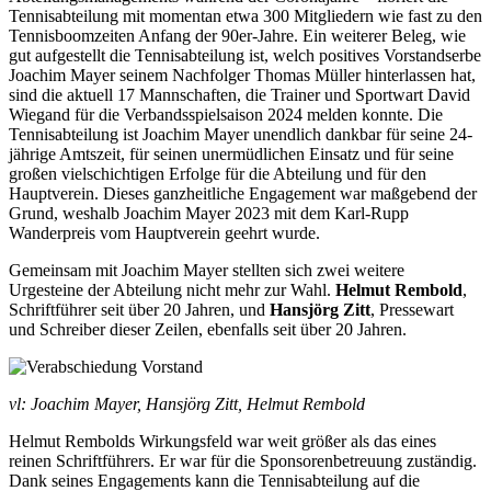
Tennisabteilung mit momentan etwa 300 Mitgliedern wie fast zu den
Tennisboomzeiten Anfang der 90er-Jahre. Ein weiterer Beleg, wie
gut aufgestellt die Tennisabteilung ist, welch positives Vorstandserbe
Joachim Mayer seinem Nachfolger Thomas Müller hinterlassen hat,
sind die aktuell 17 Mannschaften, die Trainer und Sportwart David
Wiegand für die Verbandsspielsaison 2024 melden konnte. Die
Tennisabteilung ist Joachim Mayer unendlich dankbar für seine 24-
jährige Amtszeit, für seinen unermüdlichen Einsatz und für seine
großen vielschichtigen Erfolge für die Abteilung und für den
Hauptverein. Dieses ganzheitliche Engagement war maßgebend der
Grund, weshalb Joachim Mayer 2023 mit dem Karl-Rupp
Wanderpreis vom Hauptverein geehrt wurde.
Gemeinsam mit Joachim Mayer stellten sich zwei weitere
Urgesteine der Abteilung nicht mehr zur Wahl.
Helmut Rembold
,
Schriftführer seit über 20 Jahren, und
Hansjörg Zitt
, Pressewart
und Schreiber dieser Zeilen, ebenfalls seit über 20 Jahren.
vl: Joachim Mayer, Hansjörg Zitt, Helmut Rembold
Helmut Rembolds Wirkungsfeld war weit größer als das eines
reinen Schriftführers. Er war für die Sponsorenbetreuung zuständig.
Dank seines Engagements kann die Tennisabteilung auf die