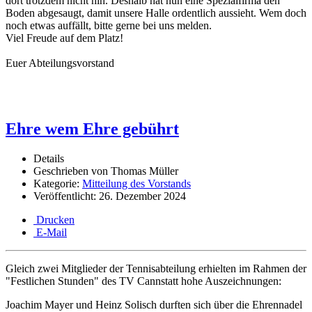
dort trotzdem nicht hin. Deshalb hat nun eine Spezialfirma den
Boden abgesaugt, damit unsere Halle ordentlich aussieht. Wem doch
noch etwas auffällt, bitte gerne bei uns melden.
Viel Freude auf dem Platz!
Euer Abteilungsvorstand
Ehre wem Ehre gebührt
Details
Geschrieben von
Thomas Müller
Kategorie:
Mitteilung des Vorstands
Veröffentlicht: 26. Dezember 2024
Drucken
E-Mail
Gleich zwei Mitglieder der Tennisabteilung erhielten im Rahmen der
"Festlichen Stunden" des TV Cannstatt hohe Auszeichnungen:
Joachim Mayer und Heinz Solisch durften sich über
die Ehrennadel