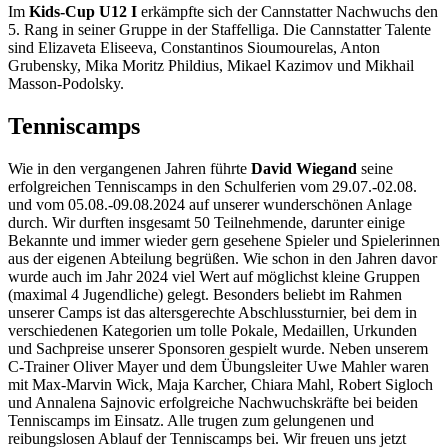
Im
Kids-Cup U12 I
erkämpfte sich der Cannstatter Nachwuchs den
5. Rang in seiner Gruppe in der Staffelliga. Die Cannstatter Talente
sind Elizaveta Eliseeva, Constantinos Sioumourelas, Anton
Grubensky, Mika Moritz Phildius, Mikael Kazimov und Mikhail
Masson-Podolsky.
Tenniscamps
Wie in den vergangenen Jahren führte
David Wiegand
seine
erfolgreichen Tenniscamps in den Schulferien vom 29.07.-02.08.
und vom 05.08.-09.08.2024 auf unserer wunderschönen Anlage
durch. Wir durften insgesamt 50 Teilnehmende, darunter einige
Bekannte und immer wieder gern gesehene Spieler und Spielerinnen
aus der eigenen Abteilung begrüßen. Wie schon in den Jahren davor
wurde auch im Jahr 2024 viel Wert auf möglichst kleine Gruppen
(maximal 4 Jugendliche) gelegt. Besonders beliebt im Rahmen
unserer Camps ist das altersgerechte Abschlussturnier, bei dem in
verschiedenen Kategorien um tolle Pokale, Medaillen, Urkunden
und Sachpreise unserer Sponsoren gespielt wurde. Neben unserem
C-Trainer Oliver Mayer und dem Übungsleiter Uwe Mahler waren
mit Max-Marvin Wick, Maja Karcher, Chiara Mahl, Robert Sigloch
und Annalena Sajnovic erfolgreiche Nachwuchskräfte bei beiden
Tenniscamps im Einsatz. Alle trugen zum gelungenen und
reibungslosen Ablauf der Tenniscamps bei. Wir freuen uns jetzt