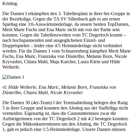
Körting.
Die Damen I erkämpften den 3. Tabellenplatz in ihrer 6er-Gruppe in
der Bezirksliga. Gegen die TA SV Sillenbuch gab es am ersten
Spieltag eine 3:6-Auswärtsniederlage, da unsere beiden TopDamen,
Merit Marie Fuchs und Ena Maric nicht mit von der Partie sein
konnten. Gegen die Tabellenzweiten vom TC Degerloch konnte –
nach hochspannenden und ausgeglichenen Einzel- und
Doppelspielen – leider eine 4:5 Heimniederlage nicht verhindert
werden. Für die Damen 1 vom Schnarrenberg kämpften Merit Marie
Fuchs, Ena Maric, Franziska von Düsterlho, Melanie Born, Nicole
Kryvashei, Chiara Mahl, Maja Karcher, Laura Klein und Hilde
Weiberle.
vl: Hilde Weiberle, Ena Maric, Melanie Born, Franziska von
Düsterlho, Chiara Mahl, Nicole Kryvashei
Die Damen 30 (4er-Team) I der Tennisabteilung belegen den Rang
5 in ihrer Gruppe und konnten den Abstieg aus der Staffelliga nicht
vermeiden. Eigenartig ist, dass die Cannstatterinnen zwar die
Aufsteigerinnen von der TC Degerloch 2 mit 4:2 besiegen konnten.
Gegen die Mitkonkurrentinnen um den Abstieg, die TC Degerloch
1, gab es jedoch eine 1:5-Heimniederlage. Unsere Damen müssen