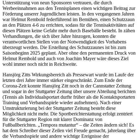
Unterstützung von neun Sponsoren vertrauen, die durch
Werbeeinnahmen aus den Tennisplanen einen wichtigen Beitrag zur
Förderung unserer Jugendlichen leisten. In den vergangenen Jahren
war Helmut Rembold federführend im Bemühen, einen Schutzzaun
an den Plätzen 4-6 zu errichten, sodass für die Tennisaktivitäten auf
diesen Plätzen keine Gefahr mehr durch Basebälle besteht. In zähen
Verhandlungen, die sich über Jahre hinzogen, konnten die
verantwortlichen Stellen von der Notwendigkeit des Vorhabens
überzeugt werden. Die Erstellung des Schutzzaunes ist bis zum
Saisonbeginn 2025 geplant. Aber ohne den permanenten Druck von
Helmut Rembold und auch von Joachim Mayer wäre dieses Ziel
wohl immer noch nicht in Reichweite.
Hansjörg Zitts Wirkungsbereich als Pressewart wurde im Laufe der
letzten drei Jahre immer stärker eingeschränkt. Zum Ende der
Corona-Zeit konnte Hansjörg Zitt noch in der Cannstatter Zeitung
und sogar in der Stuttgarter Zeitung über unsere Abteilung berichten
(Tennis als Individualsportart durfte früher als die Kontaktsportarten
Training und Verbandsspiele wieder aufnehmen). Nach einer
Umstrukturierung bei der Stuttgarter Zeitung besteht diese
Möglichkeit nicht mehr. Die Sportberichterstattung erfolgt zentriert
für die Stuttgarter Region mit klarer Dominanz von
Fußballberichten. „Tempora mutantur“ – die Zeiten ändern sich! Es
hat dem Schreiber dieser Zeilen viel Freude gemacht, jahrelang über
die Verbandsspiele und andere wichtige Ereignisse der