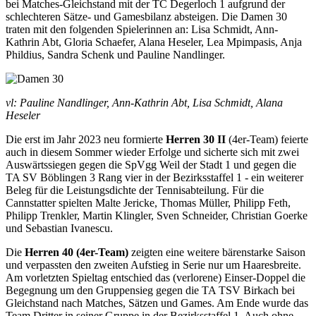
bei Matches-Gleichstand mit der TC Degerloch 1 aufgrund der
schlechteren Sätze- und Gamesbilanz absteigen. Die Damen 30
traten mit den folgenden Spielerinnen an: Lisa Schmidt, Ann-
Kathrin Abt, Gloria Schaefer, Alana Heseler, Lea Mpimpasis, Anja
Phildius, Sandra Schenk und Pauline Nandlinger.
vl: Pauline Nandlinger, Ann-Kathrin Abt, Lisa Schmidt, Alana
Heseler
Die erst im Jahr 2023 neu formierte
Herren 30 II
(4er-Team) feierte
auch in diesem Sommer wieder Erfolge und sicherte sich mit zwei
Auswärtssiegen gegen die SpVgg Weil der Stadt 1 und gegen die
TA SV Böblingen 3 Rang vier in der Bezirksstaffel 1 - ein weiterer
Beleg für die Leistungsdichte der Tennisabteilung. Für die
Cannstatter spielten Malte Jericke, Thomas Müller, Philipp Feth,
Philipp Trenkler, Martin Klingler, Sven Schneider, Christian Goerke
und Sebastian Ivanescu.
Die
Herren 40 (4er-Team)
zeigten eine weitere bärenstarke Saison
und verpassten den zweiten Aufstieg in Serie nur um Haaresbreite.
Am vorletzten Spieltag entschied das (verlorene) Einser-Doppel die
Begegnung um den Gruppensieg gegen die TA TSV Birkach bei
Gleichstand nach Matches, Sätzen und Games. Am Ende wurde das
Team Dritter in seiner Gruppe in der Bezirksstaffel 1. Auch ohne