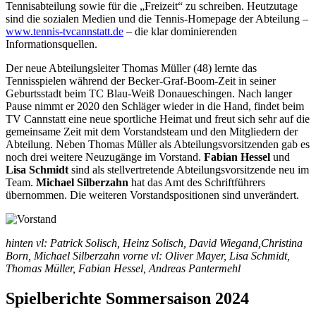
Tennisabteilung sowie für die „Freizeit“ zu schreiben. Heutzutage
sind die sozialen Medien und die Tennis-Homepage der Abteilung –
www.tennis-tvcannstatt.de
– die klar dominierenden
Informationsquellen.
Der neue Abteilungsleiter Thomas Müller (48) lernte das
Tennisspielen während der Becker-Graf-Boom-Zeit in seiner
Geburtsstadt beim TC Blau-Weiß Donaueschingen. Nach langer
Pause nimmt er 2020 den Schläger wieder in die Hand, findet beim
TV Cannstatt eine neue sportliche Heimat und freut sich sehr auf die
gemeinsame Zeit mit dem Vorstandsteam und den Mitgliedern der
Abteilung. Neben Thomas Müller als Abteilungsvorsitzenden gab es
noch drei weitere Neuzugänge im Vorstand.
Fabian Hessel
und
Lisa Schmidt
sind als stellvertretende Abteilungsvorsitzende neu im
Team.
Michael Silberzahn
hat das Amt des Schriftführers
übernommen. Die weiteren Vorstandspositionen sind unverändert.
hinten vl: Patrick Solisch, Heinz Solisch, David Wiegand,Christina
Born, Michael Silberzahn vorne vl: Oliver Mayer, Lisa Schmidt,
Thomas Müller, Fabian Hessel, Andreas Pantermehl
Spielberichte Sommersaison 2024